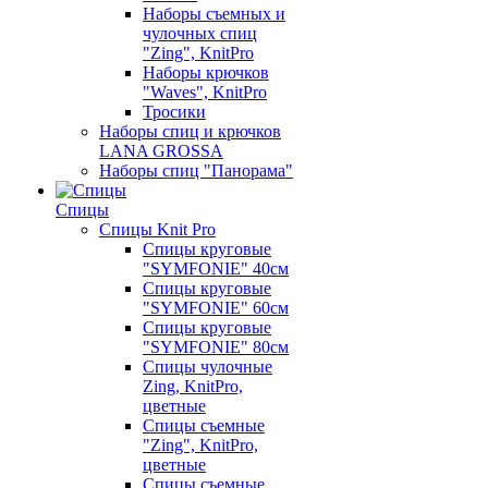
Наборы съемных и
чулочных спиц
"Zing", KnitPro
Наборы крючков
"Waves", KnitPro
Тросики
Наборы спиц и крючков
LANA GROSSA
Наборы спиц "Панорама"
Спицы
Спицы Knit Pro
Спицы круговые
"SYMFONIE" 40см
Спицы круговые
"SYMFONIE" 60см
Спицы круговые
"SYMFONIE" 80см
Спицы чулочные
Zing, KnitPro,
цветные
Спицы съемные
"Zing", KnitPro,
цветные
Спицы съемные