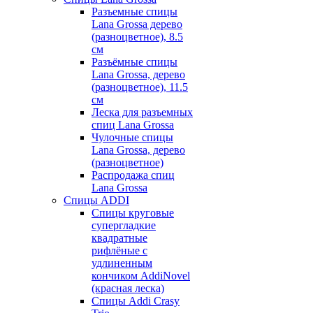
Разъемные спицы
Lana Grossa дерево
(разноцветное), 8.5
см
Разъёмные спицы
Lana Grossa, дерево
(разноцветное), 11.5
см
Леска для разъемных
спиц Lana Grossa
Чулочные спицы
Lana Grossa, дерево
(разноцветное)
Распродажа спиц
Lana Grossa
Спицы ADDI
Спицы круговые
супергладкие
квадратные
рифлёные с
удлиненным
кончиком AddiNovel
(красная леска)
Спицы Addi Crasy