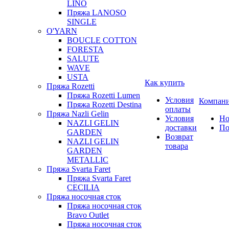
LINO
Пряжа LANOSO
SINGLE
O'YARN
BOUCLE COTTON
FORESTA
SALUTE
WAVE
USTA
Как купить
Пряжа Rozetti
Пряжа Rozetti Lumen
Условия
Компан
Пряжа Rozetti Destina
оплаты
Пряжа Nazli Gelin
Условия
Но
NAZLI GELIN
доставки
По
GARDEN
Возврат
NAZLI GELIN
товара
GARDEN
METALLIC
Пряжа Svarta Faret
Пряжа Svarta Faret
CECILIA
Пряжа носочная сток
Пряжа носочная сток
Bravo Outlet
Пряжа носочная сток