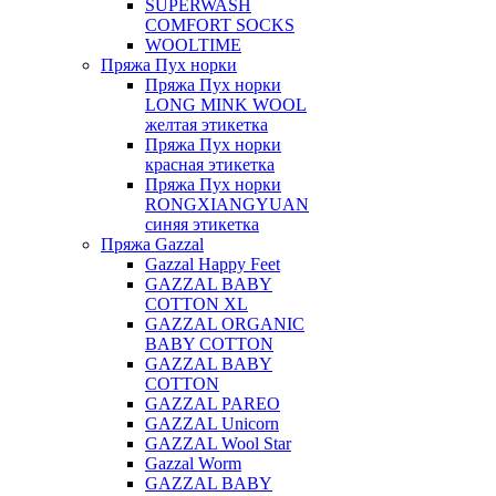
SUPERWASH
COMFORT SOCKS
WOOLTIME
Пряжа Пух норки
Пряжа Пух норки
LONG MINK WOOL
желтая этикетка
Пряжа Пух норки
красная этикетка
Пряжа Пух норки
RONGXIANGYUAN
синяя этикетка
Пряжа Gazzal
Gazzal Happy Feet
GAZZAL BABY
COTTON XL
GAZZAL ORGANIC
BABY COTTON
GAZZAL BABY
COTTON
GAZZAL PAREO
GAZZAL Unicorn
GAZZAL Wool Star
Gazzal Worm
GAZZAL BABY