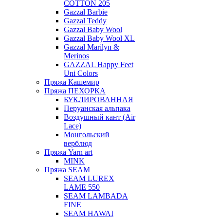
COTTON 205
Gazzal Barbie
Gazzal Teddy
Gazzal Baby Wool
Gazzal Baby Wool XL
Gazzal Marilyn &
Merinos
GAZZAL Happy Feet
Uni Colors
Пряжа Кашемир
Пряжа ПЕХОРКА
БУКЛИРОВАННАЯ
Перуанская альпака
Воздушный кант (Air
Lace)
Монгольский
верблюд
Пряжа Yarn art
MINK
Пряжа SEAM
SEAM LUREX
LAME 550
SEAM LAMBADA
FINE
SEAM HAWAI