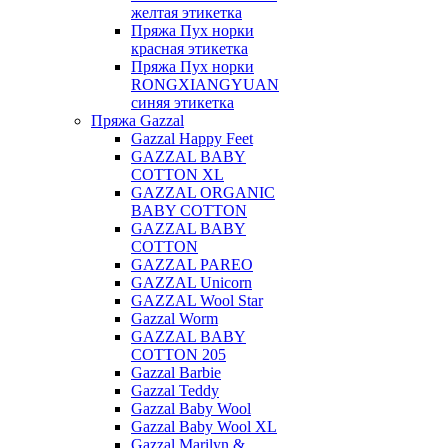
желтая этикетка
Пряжа Пух норки
красная этикетка
Пряжа Пух норки
RONGXIANGYUAN
синяя этикетка
Пряжа Gazzal
Gazzal Happy Feet
GAZZAL BABY
COTTON XL
GAZZAL ORGANIC
BABY COTTON
GAZZAL BABY
COTTON
GAZZAL PAREO
GAZZAL Unicorn
GAZZAL Wool Star
Gazzal Worm
GAZZAL BABY
COTTON 205
Gazzal Barbie
Gazzal Teddy
Gazzal Baby Wool
Gazzal Baby Wool XL
Gazzal Marilyn &