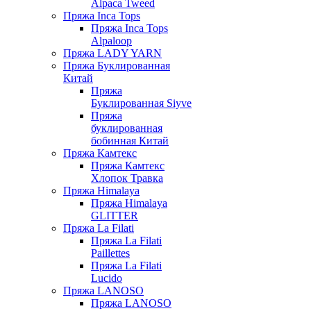
Alpaca Tweed
Пряжа Inca Tops
Пряжа Inca Tops
Alpaloop
Пряжа LADY YARN
Пряжа Буклированная
Китай
Пряжа
Буклированная Siyve
Пряжа
буклированная
бобинная Китай
Пряжа Камтекс
Пряжа Камтекс
Хлопок Травка
Пряжа Himalaya
Пряжа Himalaya
GLITTER
Пряжа La Filati
Пряжа La Filati
Paillettes
Пряжа La Filati
Lucido
Пряжа LANOSO
Пряжа LANOSO