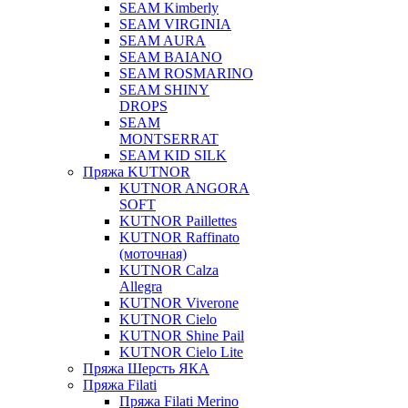
SEAM Kimberly
SEAM VIRGINIA
SEAM AURA
SEAM BAIANO
SEAM ROSMARINO
SEAM SHINY
DROPS
SEAM
MONTSERRAT
SEAM KID SILK
Пряжа KUTNOR
KUTNOR ANGORA
SOFT
KUTNOR Paillettes
KUTNOR Raffinato
(моточная)
KUTNOR Calza
Allegra
KUTNOR Viverone
KUTNOR Cielo
KUTNOR Shine Pail
KUTNOR Cielo Lite
Пряжа Шерсть ЯКА
Пряжа Filati
Пряжа Filati Merino