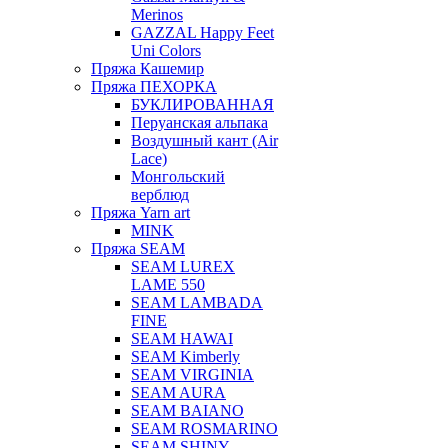
Merinos
GAZZAL Happy Feet
Uni Colors
Пряжа Кашемир
Пряжа ПЕХОРКА
БУКЛИРОВАННАЯ
Перуанская альпака
Воздушный кант (Air
Lace)
Монгольский
верблюд
Пряжа Yarn art
MINK
Пряжа SEAM
SEAM LUREX
LAME 550
SEAM LAMBADA
FINE
SEAM HAWAI
SEAM Kimberly
SEAM VIRGINIA
SEAM AURA
SEAM BAIANO
SEAM ROSMARINO
SEAM SHINY