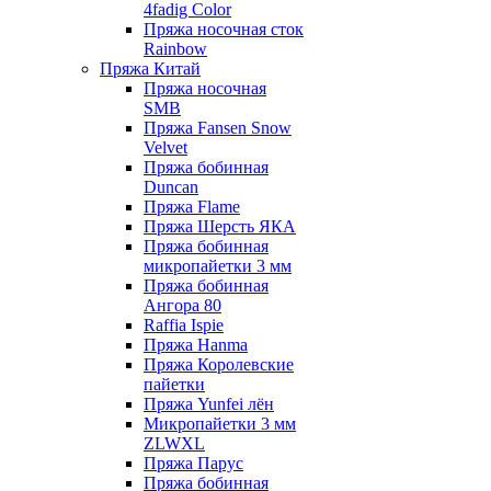
4fadig Color
Пряжа носочная сток
Rainbow
Пряжа Китай
Пряжа носочная
SMB
Пряжа Fansen Snow
Velvet
Пряжа бобинная
Duncan
Пряжа Flame
Пряжа Шерсть ЯКА
Пряжа бобинная
микропайетки 3 мм
Пряжа бобинная
Ангора 80
Raffia Ispie
Пряжа Hanma
Пряжа Королевские
пайетки
Пряжа Yunfei лён
Микропайетки 3 мм
ZLWXL
Пряжа Парус
Пряжа бобинная