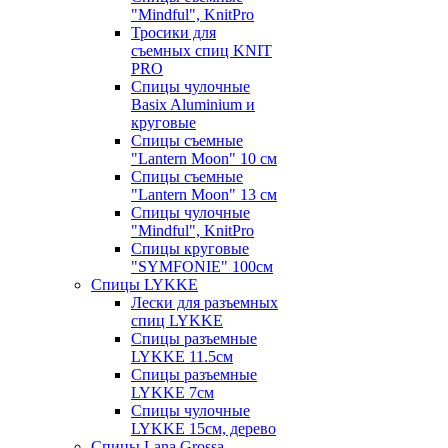
"Mindful", KnitPro
Тросики для
съемных спиц KNIT
PRO
Спицы чулочные
Basix Aluminium и
круговые
Спицы съемные
"Lantern Moon" 10 см
Спицы съемные
"Lantern Moon" 13 см
Спицы чулочные
"Mindful", KnitPro
Спицы круговые
"SYMFONIE" 100см
Спицы LYKKE
Лески для разъемных
спиц LYKKE
Спицы разъемные
LYKKE 11.5см
Спицы разъемные
LYKKE 7см
Спицы чулочные
LYKKE 15см, дерево
Спицы Lana Grossa