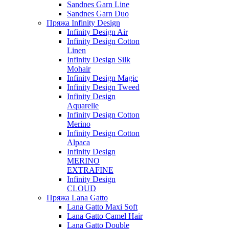
Sandnes Garn Line
Sandnes Garn Duo
Пряжа Infinity Design
Infinity Design Air
Infinity Design Cotton
Linen
Infinity Design Silk
Mohair
Infinity Design Magic
Infinity Design Tweed
Infinity Design
Aquarelle
Infinity Design Cotton
Merino
Infinity Design Cotton
Alpaca
Infinity Design
MERINO
EXTRAFINE
Infinity Design
CLOUD
Пряжа Lana Gatto
Lana Gatto Maxi Soft
Lana Gatto Camel Hair
Lana Gatto Double