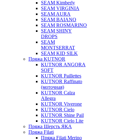
SEAM Kimberly
SEAM VIRGINIA
SEAM AURA
SEAM BAIANO
SEAM ROSMARINO
SEAM SHINY
DROPS
SEAM
MONTSERRAT
SEAM KID SILK
Пряжа KUTNOR
KUTNOR ANGORA
SOFT
KUTNOR Paillettes
KUTNOR Raffinato
(моточная)
KUTNOR Calza
Allegra
KUTNOR Viverone
KUTNOR Cielo
KUTNOR Shine Pail
KUTNOR Cielo Lite
Пряжа Шерсть ЯКА
Пряжа Filati
Пряжа Filati Merino