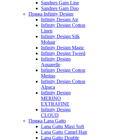
Sandnes Garn Line
Sandnes Garn Duo
Пряжа Infinity Design
Infinity Design Air
Infinity Design Cotton
Linen
Infinity Design Silk
Mohair
Infinity Design Magic
Infinity Design Tweed
Infinity Design
Aquarelle
Infinity Design Cotton
Merino
Infinity Design Cotton
Alpaca
Infinity Design
MERINO
EXTRAFINE
Infinity Design
CLOUD
Пряжа Lana Gatto
Lana Gatto Maxi Soft
Lana Gatto Camel Hair
Lana Gatto Double