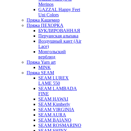
Merinos
GAZZAL Happy Feet
Uni Colors
Пряжа Кашемир
Пряжа ПЕХОРКА
БУКЛИРОВАННАЯ
Перуанская альпака
Воздушный кант (Air
Lace)
Монгольский
верблюд
Пряжа Yarn art
MINK
Пряжа SEAM
SEAM LUREX
LAME 550
SEAM LAMBADA
FINE
SEAM HAWAI
SEAM Kimberly
SEAM VIRGINIA
SEAM AURA
SEAM BAIANO
SEAM ROSMARINO
SEAM SHINY