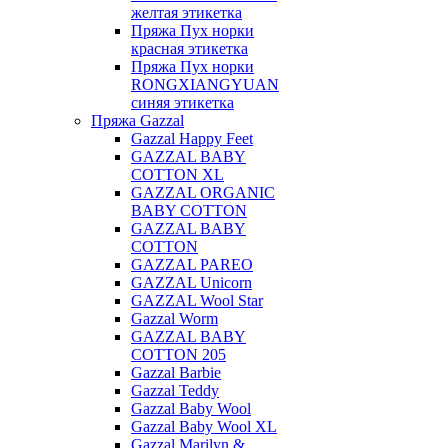
желтая этикетка
Пряжа Пух норки
красная этикетка
Пряжа Пух норки
RONGXIANGYUAN
синяя этикетка
Пряжа Gazzal
Gazzal Happy Feet
GAZZAL BABY
COTTON XL
GAZZAL ORGANIC
BABY COTTON
GAZZAL BABY
COTTON
GAZZAL PAREO
GAZZAL Unicorn
GAZZAL Wool Star
Gazzal Worm
GAZZAL BABY
COTTON 205
Gazzal Barbie
Gazzal Teddy
Gazzal Baby Wool
Gazzal Baby Wool XL
Gazzal Marilyn &