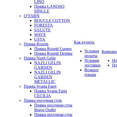
LINO
Пряжа LANOSO
SINGLE
O'YARN
BOUCLE COTTON
FORESTA
SALUTE
WAVE
USTA
Как купить
Пряжа Rozetti
Пряжа Rozetti Lumen
Условия
Компан
Пряжа Rozetti Destina
оплаты
Пряжа Nazli Gelin
Условия
Но
NAZLI GELIN
доставки
По
GARDEN
Возврат
NAZLI GELIN
товара
GARDEN
METALLIC
Пряжа Svarta Faret
Пряжа Svarta Faret
CECILIA
Пряжа носочная сток
Пряжа носочная сток
Bravo Outlet
Пряжа носочная сток