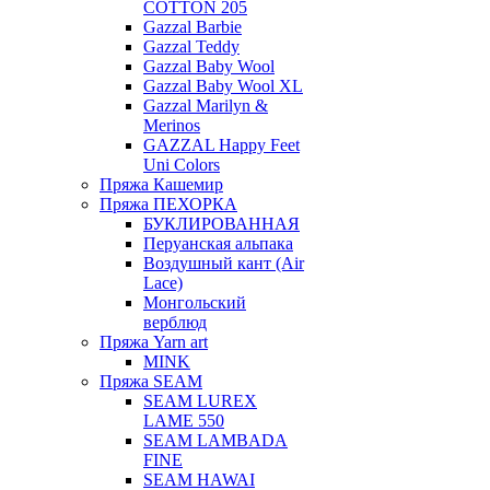
COTTON 205
Gazzal Barbie
Gazzal Teddy
Gazzal Baby Wool
Gazzal Baby Wool XL
Gazzal Marilyn &
Merinos
GAZZAL Happy Feet
Uni Colors
Пряжа Кашемир
Пряжа ПЕХОРКА
БУКЛИРОВАННАЯ
Перуанская альпака
Воздушный кант (Air
Lace)
Монгольский
верблюд
Пряжа Yarn art
MINK
Пряжа SEAM
SEAM LUREX
LAME 550
SEAM LAMBADA
FINE
SEAM HAWAI