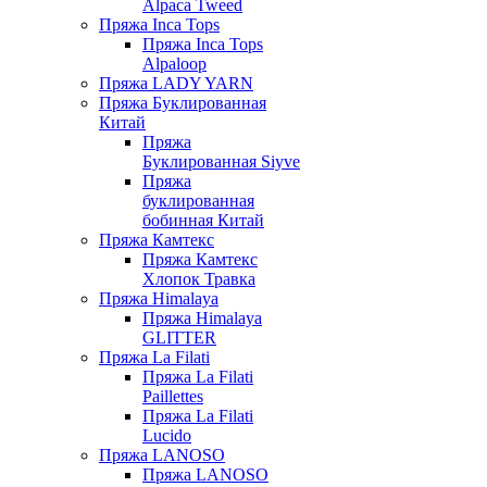
Alpaca Tweed
Пряжа Inca Tops
Пряжа Inca Tops
Alpaloop
Пряжа LADY YARN
Пряжа Буклированная
Китай
Пряжа
Буклированная Siyve
Пряжа
буклированная
бобинная Китай
Пряжа Камтекс
Пряжа Камтекс
Хлопок Травка
Пряжа Himalaya
Пряжа Himalaya
GLITTER
Пряжа La Filati
Пряжа La Filati
Paillettes
Пряжа La Filati
Lucido
Пряжа LANOSO
Пряжа LANOSO