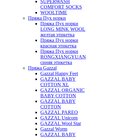
SUPERWASH
COMFORT SOCKS
WOOLTIME
Пряжа Пух норки
Пряжа Пух норки
LONG MINK WOOL
желтая этикетка
Пряжа Пух норки
красная этикетка
Пряжа Пух норки
RONGXIANGYUAN
синяя этикетка
Пряжа Gazzal
Gazzal Happy Feet
GAZZAL BABY
COTTON XL
GAZZAL ORGANIC
BABY COTTON
GAZZAL BABY
COTTON
GAZZAL PAREO
GAZZAL Unicorn
GAZZAL Wool Star
Gazzal Worm
GAZZAL BABY