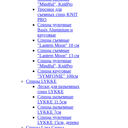
"Mindful", KnitPro
Тросики для
съемных спиц KNIT
PRO
Спицы чулочные
Basix Aluminium и
круговые
Спицы съемные
"Lantern Moon" 10 см
Спицы съемные
"Lantern Moon" 13 см
Спицы чулочные
"Mindful", KnitPro
Спицы круговые
"SYMFONIE" 100см
Спицы LYKKE
Лески для разъемных
спиц LYKKE
Спицы разъемные
LYKKE 11.5см
Спицы разъемные
LYKKE 7см
Спицы чулочные
LYKKE 15см, дерево
Спицы Lana Grossa