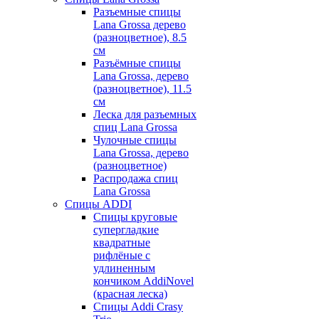
Разъемные спицы
Lana Grossa дерево
(разноцветное), 8.5
см
Разъёмные спицы
Lana Grossa, дерево
(разноцветное), 11.5
см
Леска для разъемных
спиц Lana Grossa
Чулочные спицы
Lana Grossa, дерево
(разноцветное)
Распродажа спиц
Lana Grossa
Спицы ADDI
Спицы круговые
супергладкие
квадратные
рифлёные с
удлиненным
кончиком AddiNovel
(красная леска)
Спицы Addi Crasy