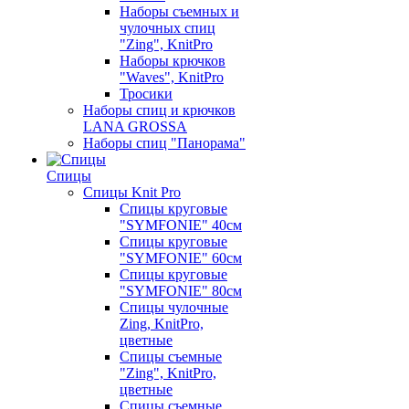
Наборы съемных и
чулочных спиц
"Zing", KnitPro
Наборы крючков
"Waves", KnitPro
Тросики
Наборы спиц и крючков
LANA GROSSA
Наборы спиц "Панорама"
Спицы
Спицы Knit Pro
Спицы круговые
"SYMFONIE" 40см
Спицы круговые
"SYMFONIE" 60см
Спицы круговые
"SYMFONIE" 80см
Спицы чулочные
Zing, KnitPro,
цветные
Спицы съемные
"Zing", KnitPro,
цветные
Спицы съемные