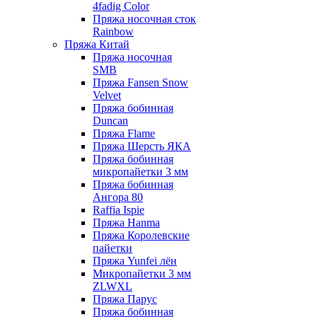
4fadig Color
Пряжа носочная сток
Rainbow
Пряжа Китай
Пряжа носочная
SMB
Пряжа Fansen Snow
Velvet
Пряжа бобинная
Duncan
Пряжа Flame
Пряжа Шерсть ЯКА
Пряжа бобинная
микропайетки 3 мм
Пряжа бобинная
Ангора 80
Raffia Ispie
Пряжа Hanma
Пряжа Королевские
пайетки
Пряжа Yunfei лён
Микропайетки 3 мм
ZLWXL
Пряжа Парус
Пряжа бобинная