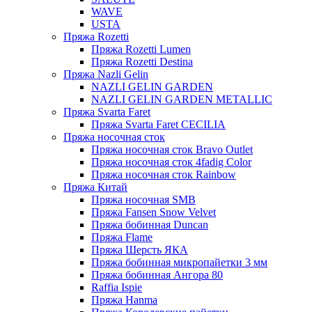
WAVE
USTA
Пряжа Rozetti
Пряжа Rozetti Lumen
Пряжа Rozetti Destina
Пряжа Nazli Gelin
NAZLI GELIN GARDEN
NAZLI GELIN GARDEN METALLIC
Пряжа Svarta Faret
Пряжа Svarta Faret CECILIA
Пряжа носочная сток
Пряжа носочная сток Bravo Outlet
Пряжа носочная сток 4fadig Color
Пряжа носочная сток Rainbow
Пряжа Китай
Пряжа носочная SMB
Пряжа Fansen Snow Velvet
Пряжа бобинная Duncan
Пряжа Flame
Пряжа Шерсть ЯКА
Пряжа бобинная микропайетки 3 мм
Пряжа бобинная Ангора 80
Raffia Ispie
Пряжа Hanma