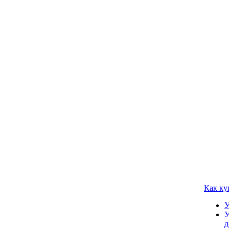
Как ку
У
У
д