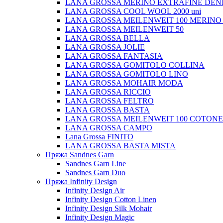
LANA GROSSA MERINO EXTRAFINE DEN
LANA GROSSA COOL WOOL 2000 uni
LANA GROSSA MEILENWEIT 100 MERINO
LANA GROSSA MEILENWEIT 50
LANA GROSSA BELLA
LANA GROSSA JOLIE
LANA GROSSA FANTASIA
LANA GROSSA GOMITOLO COLLINA
LANA GROSSA GOMITOLO LINO
LANA GROSSA MOHAIR MODA
LANA GROSSA RICCIO
LANA GROSSA FELTRO
LANA GROSSA BASTA
LANA GROSSA MEILENWEIT 100 COTON
LANA GROSSA CAMPO
Lana Grossa FINITO
LANA GROSSA BASTA MISTA
Пряжа Sandnes Garn
Sandnes Garn Line
Sandnes Garn Duo
Пряжа Infinity Design
Infinity Design Air
Infinity Design Cotton Linen
Infinity Design Silk Mohair
Infinity Design Magic