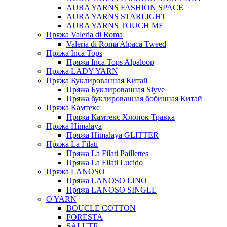
AURA YARNS FASHION SPACE
AURA YARNS STARLIGHT
AURA YARNS TOUCH ME
Пряжа Valeria di Roma
Valeria di Roma Alpaca Tweed
Пряжа Inca Tops
Пряжа Inca Tops Alpaloop
Пряжа LADY YARN
Пряжа Буклированная Китай
Пряжа Буклированная Siyve
Пряжа буклированная бобинная Китай
Пряжа Камтекс
Пряжа Камтекс Хлопок Травка
Пряжа Himalaya
Пряжа Himalaya GLITTER
Пряжа La Filati
Пряжа La Filati Paillettes
Пряжа La Filati Lucido
Пряжа LANOSO
Пряжа LANOSO LINO
Пряжа LANOSO SINGLE
O'YARN
BOUCLE COTTON
FORESTA
SALUTE