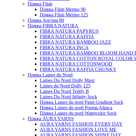
Пряжа Filati
Пряжа Filati Merino 90
Пряжа Filati Merino 125
Пряжа Ангора 80
Пряжа FIBRA NATURA
FIBRA NATURA PAPYRUS
FIBRA NATURA RAFFIA
FIBRA NATURA BAMBOO JAZZ
FIBRA NATURA INCA
FIBRA NATURA BAMBOO BLOOM HAND 
FIBRA NATURA COTTON ROYAL COLOR 
FIBRA NATURA COTTONWOOD
FIBRA NATURA RAFFIA CHUNKY
Пряжа Laines du Nord
Laines Du Nord Dolly Maxi
Laines du Nord Dolly 125
Laines Du Nord Teddy B
Laines Du Nord Infinity Sock
Пряжа Laines du nord Paint Gradient Sock
Пряжа Laines du nord Poema Alpaca
Пряжа Laines du nord Watercolor Sock
Пряжа AURA YARNS
AURA YARNS FASHION EVERY DAY
AURA YARNS FASHION LOVE ME
AURA YARNS FASHION SHINY DAY