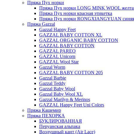
Пряжа Пух норки
Пряжа Пух норки LONG MINK WOOL желтая
Пряжа Пух норки красная этикетка
Пряжа Пух норки RONGXIANGYUAN синяя 
Пряжа Gazzal
Gazzal Happy Feet
GAZZAL BABY COTTON XL
GAZZAL ORGANIC BABY COTTON
GAZZAL BABY COTTON
GAZZAL PAREO
GAZZAL Unicorn
GAZZAL Wool Star
Gazzal Worm
GAZZAL BABY COTTON 205
Gazzal Barbie
Gazzal Teddy
Gazzal Baby Wool
Gazzal Baby Wool XL
Gazzal Marilyn & Merinos
GAZZAL Happy Feet Uni Colors
Пряжа Кашемир
Пряжа ПЕХОРКА
БУКЛИРОВАННАЯ
Перуанская альпака
Воздушный кант (Air Lace)