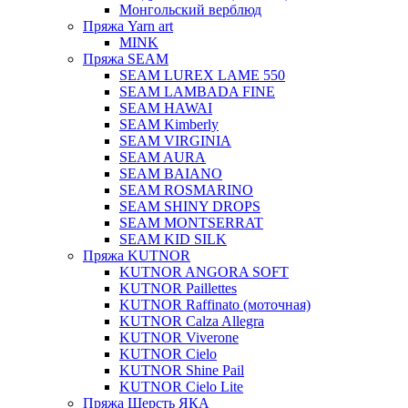
Монгольский верблюд
Пряжа Yarn art
MINK
Пряжа SEAM
SEAM LUREX LAME 550
SEAM LAMBADA FINE
SEAM HAWAI
SEAM Kimberly
SEAM VIRGINIA
SEAM AURA
SEAM BAIANO
SEAM ROSMARINO
SEAM SHINY DROPS
SEAM MONTSERRAT
SEAM KID SILK
Пряжа KUTNOR
KUTNOR ANGORA SOFT
KUTNOR Paillettes
KUTNOR Raffinato (моточная)
KUTNOR Calza Allegra
KUTNOR Viverone
KUTNOR Cielo
KUTNOR Shine Pail
KUTNOR Cielo Lite
Пряжа Шерсть ЯКА