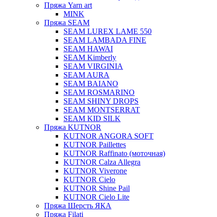
Пряжа Yarn art
MINK
Пряжа SEAM
SEAM LUREX LAME 550
SEAM LAMBADA FINE
SEAM HAWAI
SEAM Kimberly
SEAM VIRGINIA
SEAM AURA
SEAM BAIANO
SEAM ROSMARINO
SEAM SHINY DROPS
SEAM MONTSERRAT
SEAM KID SILK
Пряжа KUTNOR
KUTNOR ANGORA SOFT
KUTNOR Paillettes
KUTNOR Raffinato (моточная)
KUTNOR Calza Allegra
KUTNOR Viverone
KUTNOR Cielo
KUTNOR Shine Pail
KUTNOR Cielo Lite
Пряжа Шерсть ЯКА
Пряжа Filati