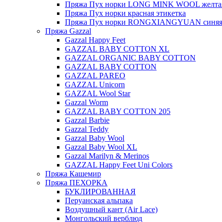
Пряжа Пух норки LONG MINK WOOL желтая
Пряжа Пух норки красная этикетка
Пряжа Пух норки RONGXIANGYUAN синяя 
Пряжа Gazzal
Gazzal Happy Feet
GAZZAL BABY COTTON XL
GAZZAL ORGANIC BABY COTTON
GAZZAL BABY COTTON
GAZZAL PAREO
GAZZAL Unicorn
GAZZAL Wool Star
Gazzal Worm
GAZZAL BABY COTTON 205
Gazzal Barbie
Gazzal Teddy
Gazzal Baby Wool
Gazzal Baby Wool XL
Gazzal Marilyn & Merinos
GAZZAL Happy Feet Uni Colors
Пряжа Кашемир
Пряжа ПЕХОРКА
БУКЛИРОВАННАЯ
Перуанская альпака
Воздушный кант (Air Lace)
Монгольский верблюд