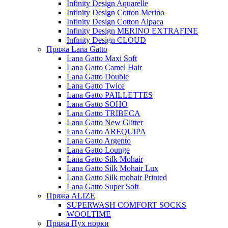
Infinity Design Aquarelle
Infinity Design Cotton Merino
Infinity Design Cotton Alpaca
Infinity Design MERINO EXTRAFINE
Infinity Design CLOUD
Пряжа Lana Gatto
Lana Gatto Maxi Soft
Lana Gatto Camel Hair
Lana Gatto Double
Lana Gatto Twice
Lana Gatto PAILLETTES
Lana Gatto SOHO
Lana Gatto TRIBECA
Lana Gatto New Glitter
Lana Gatto AREQUIPA
Lana Gatto Argento
Lana Gatto Lounge
Lana Gatto Silk Mohair
Lana Gatto Silk Mohair Lux
Lana Gatto Silk mohair Printed
Lana Gatto Super Soft
Пряжа ALIZE
SUPERWASH COMFORT SOCKS
WOOLTIME
Пряжа Пух норки