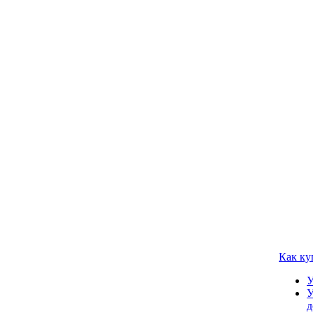
Как ку
У
У
д