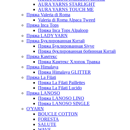
AURA YARNS STARLIGHT
AURA YARNS TOUCH ME
Пряжа Valeria di Roma
Valeria di Roma Alpaca Tweed
Пряжа Inca Tops
Пряжа Inca Tops Alpaloop
Пряжа LADY YARN
Пряжа Буклированная Китай
Пряжа Буклированная Siyve
Пряжа буклированная бобинная Китай
Пряжа Камтекс
Пряжа Камтекс Хлопок Травка
Пряжа Himalaya
Пряжа Himalaya GLITTER
Пряжа La Filati
Пряжа La Filati Paillettes
Пряжа La Filati Lucido
Пряжа LANOSO
Пряжа LANOSO LINO
Пряжа LANOSO SINGLE
O'YARN
BOUCLE COTTON
FORESTA
SALUTE
WAVE