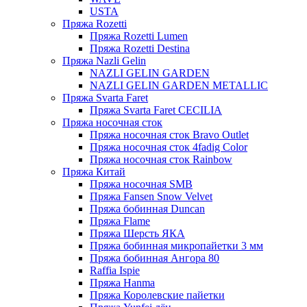
USTA
Пряжа Rozetti
Пряжа Rozetti Lumen
Пряжа Rozetti Destina
Пряжа Nazli Gelin
NAZLI GELIN GARDEN
NAZLI GELIN GARDEN METALLIC
Пряжа Svarta Faret
Пряжа Svarta Faret CECILIA
Пряжа носочная сток
Пряжа носочная сток Bravo Outlet
Пряжа носочная сток 4fadig Color
Пряжа носочная сток Rainbow
Пряжа Китай
Пряжа носочная SMB
Пряжа Fansen Snow Velvet
Пряжа бобинная Duncan
Пряжа Flame
Пряжа Шерсть ЯКА
Пряжа бобинная микропайетки 3 мм
Пряжа бобинная Ангора 80
Raffia Ispie
Пряжа Hanma
Пряжа Королевские пайетки