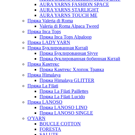
AURA YARNS FASHION SPACE
AURA YARNS STARLIGHT
AURA YARNS TOUCH ME
Пряжа Valeria di Roma
Valeria di Roma Alpaca Tweed
Пряжа Inca Tops
Пряжа Inca Tops Alpaloop
Пряжа LADY YARN
Пряжа Буклированная Китай
Пряжа Буклированная Siyve
Пряжа буклированная бобинная Китай
Пряжа Камтекс
Пряжа Камтекс Хлопок Травка
Пряжа Himalaya
Пряжа Himalaya GLITTER
Пряжа La Filati
Пряжа La Filati Paillettes
Пряжа La Filati Lucido
Пряжа LANOSO
Пряжа LANOSO LINO
Пряжа LANOSO SINGLE
O'YARN
BOUCLE COTTON
FORESTA
SALUTE