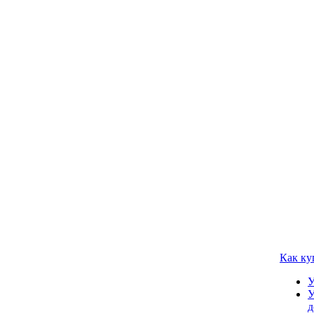
Как ку
У
У
д