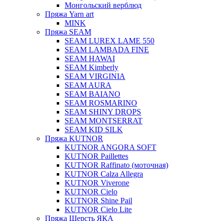
Монгольский верблюд
Пряжа Yarn art
MINK
Пряжа SEAM
SEAM LUREX LAME 550
SEAM LAMBADA FINE
SEAM HAWAI
SEAM Kimberly
SEAM VIRGINIA
SEAM AURA
SEAM BAIANO
SEAM ROSMARINO
SEAM SHINY DROPS
SEAM MONTSERRAT
SEAM KID SILK
Пряжа KUTNOR
KUTNOR ANGORA SOFT
KUTNOR Paillettes
KUTNOR Raffinato (моточная)
KUTNOR Calza Allegra
KUTNOR Viverone
KUTNOR Cielo
KUTNOR Shine Pail
KUTNOR Cielo Lite
Пряжа Шерсть ЯКА