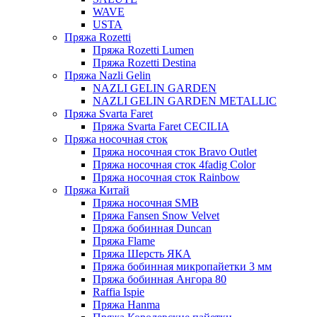
WAVE
USTA
Пряжа Rozetti
Пряжа Rozetti Lumen
Пряжа Rozetti Destina
Пряжа Nazli Gelin
NAZLI GELIN GARDEN
NAZLI GELIN GARDEN METALLIC
Пряжа Svarta Faret
Пряжа Svarta Faret CECILIA
Пряжа носочная сток
Пряжа носочная сток Bravo Outlet
Пряжа носочная сток 4fadig Color
Пряжа носочная сток Rainbow
Пряжа Китай
Пряжа носочная SMB
Пряжа Fansen Snow Velvet
Пряжа бобинная Duncan
Пряжа Flame
Пряжа Шерсть ЯКА
Пряжа бобинная микропайетки 3 мм
Пряжа бобинная Ангора 80
Raffia Ispie
Пряжа Hanma