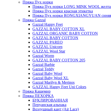
Пряжа Пух норки
Пряжа Пух норки LONG MINK WOOL желтая
Пряжа Пух норки красная этикетка
Пряжа Пух норки RONGXIANGYUAN синяя 
Пряжа Gazzal
Gazzal Happy Feet
GAZZAL BABY COTTON XL
GAZZAL ORGANIC BABY COTTON
GAZZAL BABY COTTON
GAZZAL PAREO
GAZZAL Unicorn
GAZZAL Wool Star
Gazzal Worm
GAZZAL BABY COTTON 205
Gazzal Barbie
Gazzal Teddy
Gazzal Baby Wool
Gazzal Baby Wool XL
Gazzal Marilyn & Merinos
GAZZAL Happy Feet Uni Colors
Пряжа Кашемир
Пряжа ПЕХОРКА
БУКЛИРОВАННАЯ
Перуанская альпака
Воздушный кант (Air Lace)