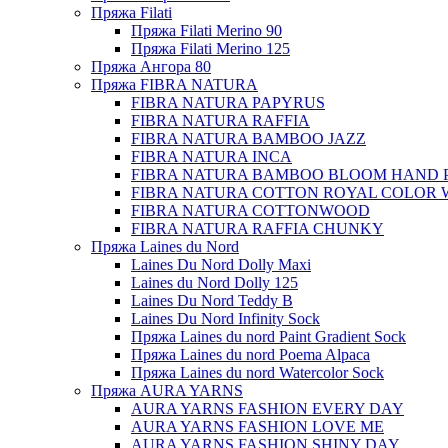
Пряжа Filati
Пряжа Filati Merino 90
Пряжа Filati Merino 125
Пряжа Ангора 80
Пряжа FIBRA NATURA
FIBRA NATURA PAPYRUS
FIBRA NATURA RAFFIA
FIBRA NATURA BAMBOO JAZZ
FIBRA NATURA INCA
FIBRA NATURA BAMBOO BLOOM HAND 
FIBRA NATURA COTTON ROYAL COLOR 
FIBRA NATURA COTTONWOOD
FIBRA NATURA RAFFIA CHUNKY
Пряжа Laines du Nord
Laines Du Nord Dolly Maxi
Laines du Nord Dolly 125
Laines Du Nord Teddy B
Laines Du Nord Infinity Sock
Пряжа Laines du nord Paint Gradient Sock
Пряжа Laines du nord Poema Alpaca
Пряжа Laines du nord Watercolor Sock
Пряжа AURA YARNS
AURA YARNS FASHION EVERY DAY
AURA YARNS FASHION LOVE ME
AURA YARNS FASHION SHINY DAY