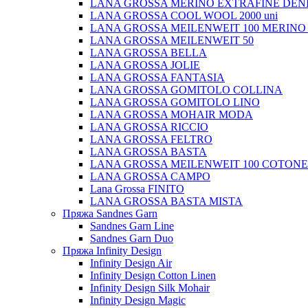
LANA GROSSA MERINO EXTRAFINE DEN
LANA GROSSA COOL WOOL 2000 uni
LANA GROSSA MEILENWEIT 100 MERINO
LANA GROSSA MEILENWEIT 50
LANA GROSSA BELLA
LANA GROSSA JOLIE
LANA GROSSA FANTASIA
LANA GROSSA GOMITOLO COLLINA
LANA GROSSA GOMITOLO LINO
LANA GROSSA MOHAIR MODA
LANA GROSSA RICCIO
LANA GROSSA FELTRO
LANA GROSSA BASTA
LANA GROSSA MEILENWEIT 100 COTON
LANA GROSSA CAMPO
Lana Grossa FINITO
LANA GROSSA BASTA MISTA
Пряжа Sandnes Garn
Sandnes Garn Line
Sandnes Garn Duo
Пряжа Infinity Design
Infinity Design Air
Infinity Design Cotton Linen
Infinity Design Silk Mohair
Infinity Design Magic