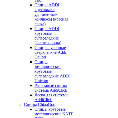
Trio
Спицы ADDI
круговые с
удлиненным
кончиком (красная
леска)
Спицы ADDI
круговые
супергладкие
(золотая леска)
Спицы чулочные
сверхлегкие Addi
Colibri
Спицы
металлические
круговые
супергладкие ADDI
Unicorn
Разъемные спицы
система AddiClick
Леска для системы
AddiClick
Спицы ChiaoGoo
Спицы круговые
металлические KNIT