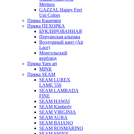
Merinos
GAZZAL Happy Feet
Uni Colors
Пряжа Кашемир
Пряжа ПЕХОРКА
БУКЛИРОВАННАЯ
Перуанская альпака
Воздушный кант (Air
Lace)
Монгольский
верблюд
Пряжа Yarn art
MINK
Пряжа SEAM
SEAM LUREX
LAME 550
SEAM LAMBADA
FINE
SEAM HAWAI
SEAM Kimberly
SEAM VIRGINIA
SEAM AURA
SEAM BAIANO
SEAM ROSMARINO
SEAM SHINY