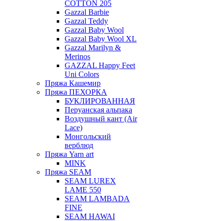
COTTON 205
Gazzal Barbie
Gazzal Teddy
Gazzal Baby Wool
Gazzal Baby Wool XL
Gazzal Marilyn &
Merinos
GAZZAL Happy Feet
Uni Colors
Пряжа Кашемир
Пряжа ПЕХОРКА
БУКЛИРОВАННАЯ
Перуанская альпака
Воздушный кант (Air
Lace)
Монгольский
верблюд
Пряжа Yarn art
MINK
Пряжа SEAM
SEAM LUREX
LAME 550
SEAM LAMBADA
FINE
SEAM HAWAI