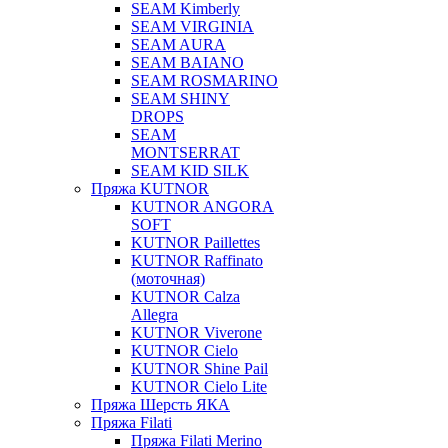
SEAM Kimberly
SEAM VIRGINIA
SEAM AURA
SEAM BAIANO
SEAM ROSMARINO
SEAM SHINY
DROPS
SEAM
MONTSERRAT
SEAM KID SILK
Пряжа KUTNOR
KUTNOR ANGORA
SOFT
KUTNOR Paillettes
KUTNOR Raffinato
(моточная)
KUTNOR Calza
Allegra
KUTNOR Viverone
KUTNOR Cielo
KUTNOR Shine Pail
KUTNOR Cielo Lite
Пряжа Шерсть ЯКА
Пряжа Filati
Пряжа Filati Merino