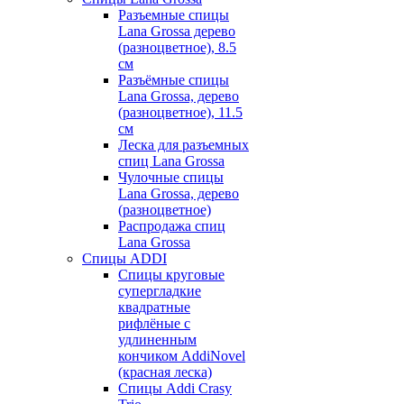
Разъемные спицы
Lana Grossa дерево
(разноцветное), 8.5
см
Разъёмные спицы
Lana Grossa, дерево
(разноцветное), 11.5
см
Леска для разъемных
спиц Lana Grossa
Чулочные спицы
Lana Grossa, дерево
(разноцветное)
Распродажа спиц
Lana Grossa
Спицы ADDI
Спицы круговые
супергладкие
квадратные
рифлёные с
удлиненным
кончиком AddiNovel
(красная леска)
Спицы Addi Crasy