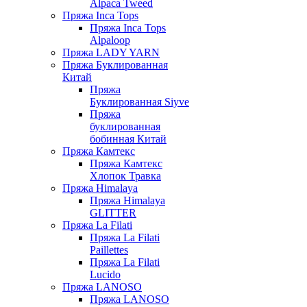
Alpaca Tweed
Пряжа Inca Tops
Пряжа Inca Tops
Alpaloop
Пряжа LADY YARN
Пряжа Буклированная
Китай
Пряжа
Буклированная Siyve
Пряжа
буклированная
бобинная Китай
Пряжа Камтекс
Пряжа Камтекс
Хлопок Травка
Пряжа Himalaya
Пряжа Himalaya
GLITTER
Пряжа La Filati
Пряжа La Filati
Paillettes
Пряжа La Filati
Lucido
Пряжа LANOSO
Пряжа LANOSO