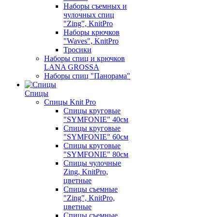
Наборы съемных и
чулочных спиц
"Zing", KnitPro
Наборы крючков
"Waves", KnitPro
Тросики
Наборы спиц и крючков
LANA GROSSA
Наборы спиц "Панорама"
Спицы
Спицы Knit Pro
Спицы круговые
"SYMFONIE" 40см
Спицы круговые
"SYMFONIE" 60см
Спицы круговые
"SYMFONIE" 80см
Спицы чулочные
Zing, KnitPro,
цветные
Спицы съемные
"Zing", KnitPro,
цветные
Спицы съемные