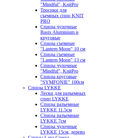
"Mindful", KnitPro
Тросики для
съемных спиц KNIT
PRO
Спицы чулочные
Basix Aluminium и
круговые
Спицы съемные
"Lantern Moon" 10 см
Спицы съемные
"Lantern Moon" 13 см
Спицы чулочные
"Mindful", KnitPro
Спицы круговые
"SYMFONIE" 100см
Спицы LYKKE
Лески для разъемных
спиц LYKKE
Спицы разъемные
LYKKE 11.5см
Спицы разъемные
LYKKE 7см
Спицы чулочные
LYKKE 15см, дерево
Спицы Lana Grossa