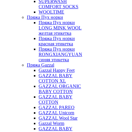
SUPERWASH
COMFORT SOCKS
WOOLTIME
Пряжа Пух норки
Пряжа Пух норки
LONG MINK WOOL
желтая этикетка
Пряжа Пух норки
красная этикетка
Пряжа Пух норки
RONGXIANGYUAN
синяя этикетка
Пряжа Gazzal
Gazzal Happy Feet
GAZZAL BABY
COTTON XL
GAZZAL ORGANIC
BABY COTTON
GAZZAL BABY
COTTON
GAZZAL PAREO
GAZZAL Unicorn
GAZZAL Wool Star
Gazzal Worm
GAZZAL BABY