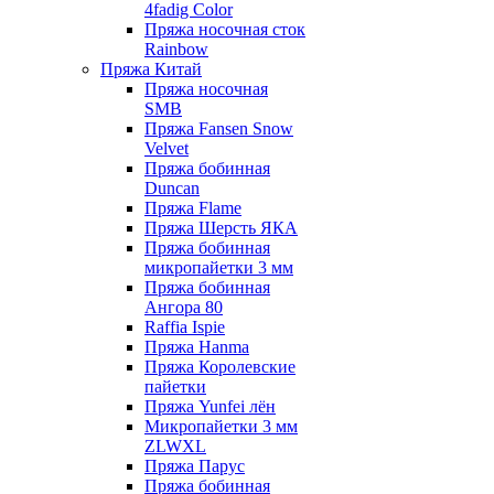
4fadig Color
Пряжа носочная сток
Rainbow
Пряжа Китай
Пряжа носочная
SMB
Пряжа Fansen Snow
Velvet
Пряжа бобинная
Duncan
Пряжа Flame
Пряжа Шерсть ЯКА
Пряжа бобинная
микропайетки 3 мм
Пряжа бобинная
Ангора 80
Raffia Ispie
Пряжа Hanma
Пряжа Королевские
пайетки
Пряжа Yunfei лён
Микропайетки 3 мм
ZLWXL
Пряжа Парус
Пряжа бобинная