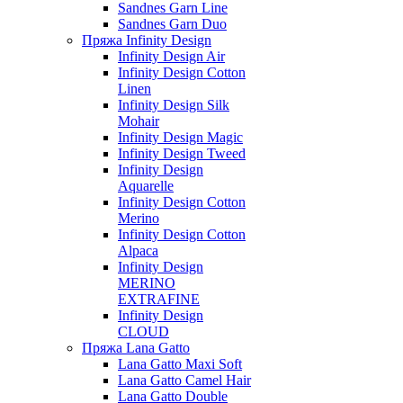
Sandnes Garn Line
Sandnes Garn Duo
Пряжа Infinity Design
Infinity Design Air
Infinity Design Cotton
Linen
Infinity Design Silk
Mohair
Infinity Design Magic
Infinity Design Tweed
Infinity Design
Aquarelle
Infinity Design Cotton
Merino
Infinity Design Cotton
Alpaca
Infinity Design
MERINO
EXTRAFINE
Infinity Design
CLOUD
Пряжа Lana Gatto
Lana Gatto Maxi Soft
Lana Gatto Camel Hair
Lana Gatto Double