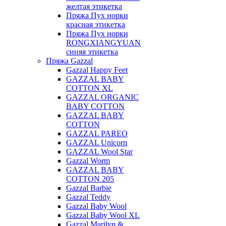
желтая этикетка
Пряжа Пух норки
красная этикетка
Пряжа Пух норки
RONGXIANGYUAN
синяя этикетка
Пряжа Gazzal
Gazzal Happy Feet
GAZZAL BABY
COTTON XL
GAZZAL ORGANIC
BABY COTTON
GAZZAL BABY
COTTON
GAZZAL PAREO
GAZZAL Unicorn
GAZZAL Wool Star
Gazzal Worm
GAZZAL BABY
COTTON 205
Gazzal Barbie
Gazzal Teddy
Gazzal Baby Wool
Gazzal Baby Wool XL
Gazzal Marilyn &