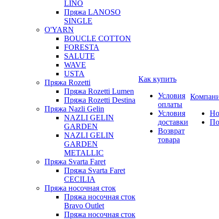
LINO
Пряжа LANOSO
SINGLE
O'YARN
BOUCLE COTTON
FORESTA
SALUTE
WAVE
USTA
Как купить
Пряжа Rozetti
Пряжа Rozetti Lumen
Условия
Компан
Пряжа Rozetti Destina
оплаты
Пряжа Nazli Gelin
Условия
Но
NAZLI GELIN
доставки
По
GARDEN
Возврат
NAZLI GELIN
товара
GARDEN
METALLIC
Пряжа Svarta Faret
Пряжа Svarta Faret
CECILIA
Пряжа носочная сток
Пряжа носочная сток
Bravo Outlet
Пряжа носочная сток