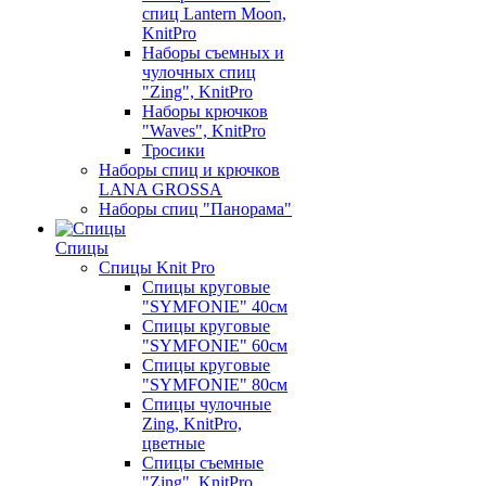
спиц Lantern Moon,
KnitPro
Наборы съемных и
чулочных спиц
"Zing", KnitPro
Наборы крючков
"Waves", KnitPro
Тросики
Наборы спиц и крючков
LANA GROSSA
Наборы спиц "Панорама"
Спицы
Спицы Knit Pro
Спицы круговые
"SYMFONIE" 40см
Спицы круговые
"SYMFONIE" 60см
Спицы круговые
"SYMFONIE" 80см
Спицы чулочные
Zing, KnitPro,
цветные
Спицы съемные
"Zing", KnitPro,