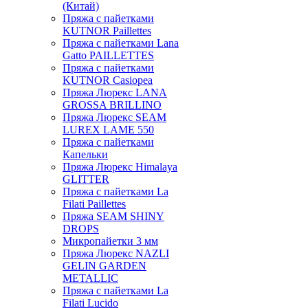
(Китай)
Пряжа с пайетками
KUTNOR Paillettes
Пряжа с пайетками Lana
Gatto PAILLETTES
Пряжа с пайетками
KUTNOR Casiopea
Пряжа Люрекс LANA
GROSSA BRILLINO
Пряжа Люрекс SEAM
LUREX LAME 550
Пряжа с пайетками
Капельки
Пряжа Люрекс Himalaya
GLITTER
Пряжа с пайетками La
Filati Paillettes
Пряжа SEAM SHINY
DROPS
Микропайетки 3 мм
Пряжа Люрекс NAZLI
GELIN GARDEN
METALLIC
Пряжа с пайетками La
Filati Lucido