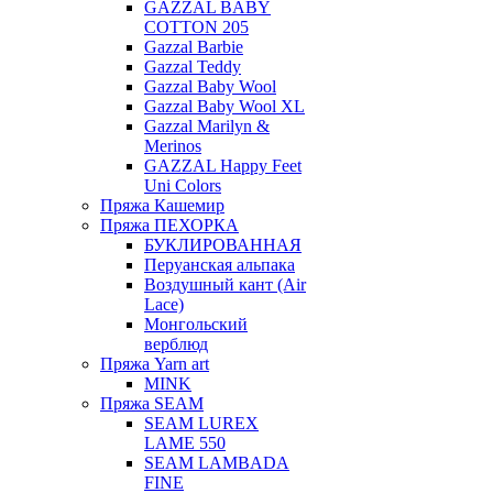
GAZZAL BABY
COTTON 205
Gazzal Barbie
Gazzal Teddy
Gazzal Baby Wool
Gazzal Baby Wool XL
Gazzal Marilyn &
Merinos
GAZZAL Happy Feet
Uni Colors
Пряжа Кашемир
Пряжа ПЕХОРКА
БУКЛИРОВАННАЯ
Перуанская альпака
Воздушный кант (Air
Lace)
Монгольский
верблюд
Пряжа Yarn art
MINK
Пряжа SEAM
SEAM LUREX
LAME 550
SEAM LAMBADA
FINE