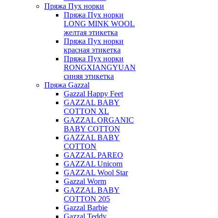
Пряжа Пух норки
Пряжа Пух норки
LONG MINK WOOL
желтая этикетка
Пряжа Пух норки
красная этикетка
Пряжа Пух норки
RONGXIANGYUAN
синяя этикетка
Пряжа Gazzal
Gazzal Happy Feet
GAZZAL BABY
COTTON XL
GAZZAL ORGANIC
BABY COTTON
GAZZAL BABY
COTTON
GAZZAL PAREO
GAZZAL Unicorn
GAZZAL Wool Star
Gazzal Worm
GAZZAL BABY
COTTON 205
Gazzal Barbie
Gazzal Teddy