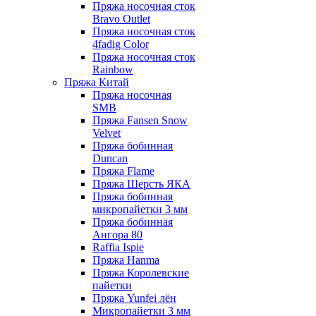
Пряжа носочная сток
Bravo Outlet
Пряжа носочная сток
4fadig Color
Пряжа носочная сток
Rainbow
Пряжа Китай
Пряжа носочная
SMB
Пряжа Fansen Snow
Velvet
Пряжа бобинная
Duncan
Пряжа Flame
Пряжа Шерсть ЯКА
Пряжа бобинная
микропайетки 3 мм
Пряжа бобинная
Ангора 80
Raffia Ispie
Пряжа Hanma
Пряжа Королевские
пайетки
Пряжа Yunfei лён
Микропайетки 3 мм