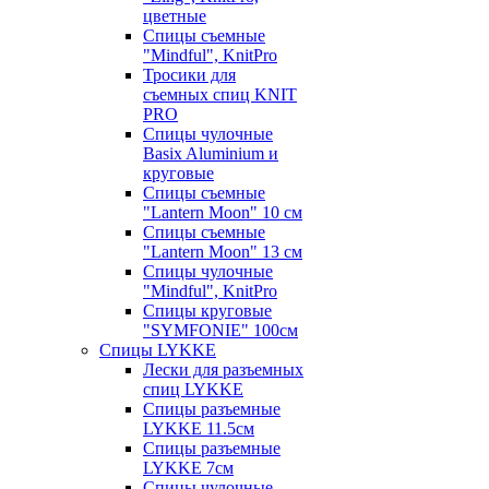
цветные
Спицы съемные
"Mindful", KnitPro
Тросики для
съемных спиц KNIT
PRO
Спицы чулочные
Basix Aluminium и
круговые
Спицы съемные
"Lantern Moon" 10 см
Спицы съемные
"Lantern Moon" 13 см
Спицы чулочные
"Mindful", KnitPro
Спицы круговые
"SYMFONIE" 100см
Спицы LYKKE
Лески для разъемных
спиц LYKKE
Спицы разъемные
LYKKE 11.5см
Спицы разъемные
LYKKE 7см
Спицы чулочные