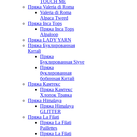
TOUCH ME
Пряжа Valeria di Roma
Valeria di Roma
Alpaca Tweed
Пряжа Inca Tops
Пряжа Inca Tops
Alpaloop
Пряжа LADY YARN
Пряжа Буклированная
Китай
Пряжа
Буклированная Siyve
Пряжа
буклированная
бобинная Китай
Пряжа Камтекс
Пряжа Камтекс
Хлопок Травка
Пряжа Himalaya
Пряжа Himalaya
GLITTER
Пряжа La Filati
Пряжа La Filati
Paillettes
Пряжа La Filati