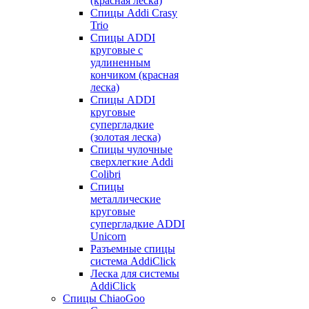
(красная леска)
Спицы Addi Crasy
Trio
Спицы ADDI
круговые с
удлиненным
кончиком (красная
леска)
Спицы ADDI
круговые
супергладкие
(золотая леска)
Спицы чулочные
сверхлегкие Addi
Colibri
Спицы
металлические
круговые
супергладкие ADDI
Unicorn
Разъемные спицы
система AddiClick
Леска для системы
AddiClick
Спицы ChiaoGoo