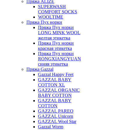
Пряжа ALIZE
SUPERWASH
COMFORT SOCKS
WOOLTIME
Пряжа Пух норки
Пряжа Пух норки
LONG MINK WOOL
желтая этикетка
Пряжа Пух норки
красная этикетка
Пряжа Пух норки
RONGXIANGYUAN
синяя этикетка
Пряжа Gazzal
Gazzal Happy Feet
GAZZAL BABY
COTTON XL
GAZZAL ORGANIC
BABY COTTON
GAZZAL BABY
COTTON
GAZZAL PAREO
GAZZAL Unicorn
GAZZAL Wool Star
Gazzal Worm