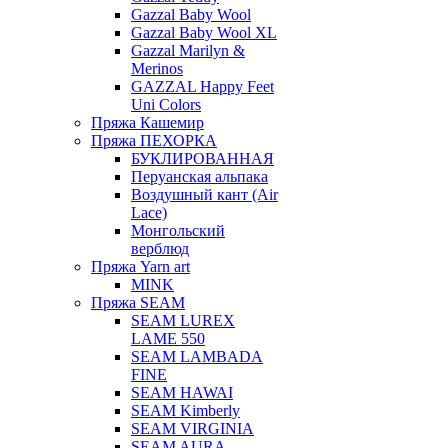
Gazzal Baby Wool
Gazzal Baby Wool XL
Gazzal Marilyn &
Merinos
GAZZAL Happy Feet
Uni Colors
Пряжа Кашемир
Пряжа ПЕХОРКА
БУКЛИРОВАННАЯ
Перуанская альпака
Воздушный кант (Air
Lace)
Монгольский
верблюд
Пряжа Yarn art
MINK
Пряжа SEAM
SEAM LUREX
LAME 550
SEAM LAMBADA
FINE
SEAM HAWAI
SEAM Kimberly
SEAM VIRGINIA
SEAM AURA