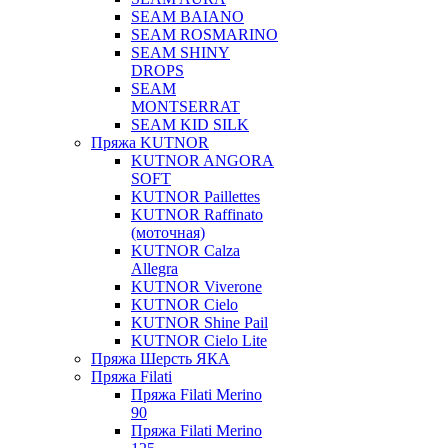
SEAM BAIANO
SEAM ROSMARINO
SEAM SHINY
DROPS
SEAM
MONTSERRAT
SEAM KID SILK
Пряжа KUTNOR
KUTNOR ANGORA
SOFT
KUTNOR Paillettes
KUTNOR Raffinato
(моточная)
KUTNOR Calza
Allegra
KUTNOR Viverone
KUTNOR Cielo
KUTNOR Shine Pail
KUTNOR Cielo Lite
Пряжа Шерсть ЯКА
Пряжа Filati
Пряжа Filati Merino
90
Пряжа Filati Merino