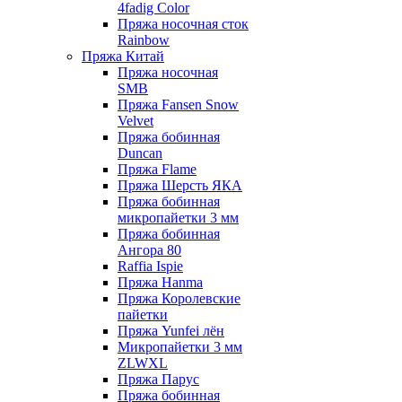
4fadig Color
Пряжа носочная сток
Rainbow
Пряжа Китай
Пряжа носочная
SMB
Пряжа Fansen Snow
Velvet
Пряжа бобинная
Duncan
Пряжа Flame
Пряжа Шерсть ЯКА
Пряжа бобинная
микропайетки 3 мм
Пряжа бобинная
Ангора 80
Raffia Ispie
Пряжа Hanma
Пряжа Королевские
пайетки
Пряжа Yunfei лён
Микропайетки 3 мм
ZLWXL
Пряжа Парус
Пряжа бобинная