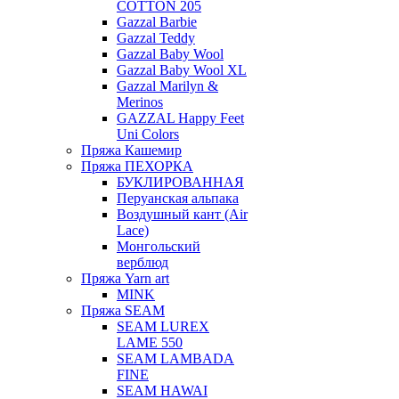
COTTON 205
Gazzal Barbie
Gazzal Teddy
Gazzal Baby Wool
Gazzal Baby Wool XL
Gazzal Marilyn &
Merinos
GAZZAL Happy Feet
Uni Colors
Пряжа Кашемир
Пряжа ПЕХОРКА
БУКЛИРОВАННАЯ
Перуанская альпака
Воздушный кант (Air
Lace)
Монгольский
верблюд
Пряжа Yarn art
MINK
Пряжа SEAM
SEAM LUREX
LAME 550
SEAM LAMBADA
FINE
SEAM HAWAI