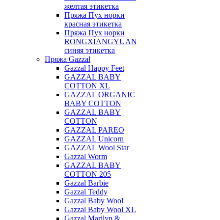
желтая этикетка
Пряжа Пух норки
красная этикетка
Пряжа Пух норки
RONGXIANGYUAN
синяя этикетка
Пряжа Gazzal
Gazzal Happy Feet
GAZZAL BABY
COTTON XL
GAZZAL ORGANIC
BABY COTTON
GAZZAL BABY
COTTON
GAZZAL PAREO
GAZZAL Unicorn
GAZZAL Wool Star
Gazzal Worm
GAZZAL BABY
COTTON 205
Gazzal Barbie
Gazzal Teddy
Gazzal Baby Wool
Gazzal Baby Wool XL
Gazzal Marilyn &