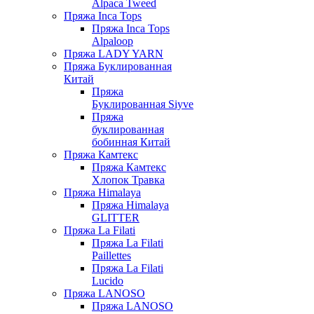
Alpaca Tweed
Пряжа Inca Tops
Пряжа Inca Tops
Alpaloop
Пряжа LADY YARN
Пряжа Буклированная
Китай
Пряжа
Буклированная Siyve
Пряжа
буклированная
бобинная Китай
Пряжа Камтекс
Пряжа Камтекс
Хлопок Травка
Пряжа Himalaya
Пряжа Himalaya
GLITTER
Пряжа La Filati
Пряжа La Filati
Paillettes
Пряжа La Filati
Lucido
Пряжа LANOSO
Пряжа LANOSO