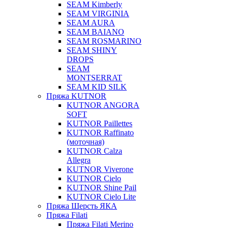
SEAM Kimberly
SEAM VIRGINIA
SEAM AURA
SEAM BAIANO
SEAM ROSMARINO
SEAM SHINY
DROPS
SEAM
MONTSERRAT
SEAM KID SILK
Пряжа KUTNOR
KUTNOR ANGORA
SOFT
KUTNOR Paillettes
KUTNOR Raffinato
(моточная)
KUTNOR Calza
Allegra
KUTNOR Viverone
KUTNOR Cielo
KUTNOR Shine Pail
KUTNOR Cielo Lite
Пряжа Шерсть ЯКА
Пряжа Filati
Пряжа Filati Merino