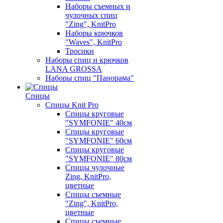
Наборы съемных и
чулочных спиц
"Zing", KnitPro
Наборы крючков
"Waves", KnitPro
Тросики
Наборы спиц и крючков
LANA GROSSA
Наборы спиц "Панорама"
Спицы
Спицы Knit Pro
Спицы круговые
"SYMFONIE" 40см
Спицы круговые
"SYMFONIE" 60см
Спицы круговые
"SYMFONIE" 80см
Спицы чулочные
Zing, KnitPro,
цветные
Спицы съемные
"Zing", KnitPro,
цветные
Спицы съемные