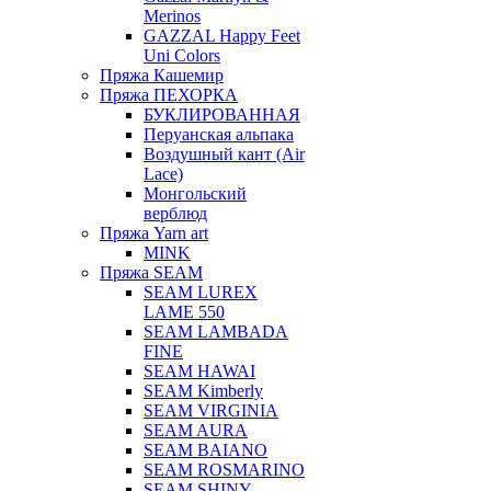
Merinos
GAZZAL Happy Feet
Uni Colors
Пряжа Кашемир
Пряжа ПЕХОРКА
БУКЛИРОВАННАЯ
Перуанская альпака
Воздушный кант (Air
Lace)
Монгольский
верблюд
Пряжа Yarn art
MINK
Пряжа SEAM
SEAM LUREX
LAME 550
SEAM LAMBADA
FINE
SEAM HAWAI
SEAM Kimberly
SEAM VIRGINIA
SEAM AURA
SEAM BAIANO
SEAM ROSMARINO
SEAM SHINY