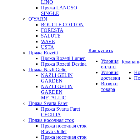
LINO
Пряжа LANOSO
SINGLE
O'YARN
BOUCLE COTTON
FORESTA
SALUTE
WAVE
USTA
Как купить
Пряжа Rozetti
Пряжа Rozetti Lumen
Условия
Компан
Пряжа Rozetti Destina
оплаты
Пряжа Nazli Gelin
Условия
Но
NAZLI GELIN
доставки
По
GARDEN
Возврат
NAZLI GELIN
товара
GARDEN
METALLIC
Пряжа Svarta Faret
Пряжа Svarta Faret
CECILIA
Пряжа носочная сток
Пряжа носочная сток
Bravo Outlet
Пряжа носочная сток