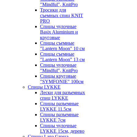
"Mindful", KnitPro
Тросики для
съемных спиц KNIT
PRO
Спицы чулочные
Basix Aluminium и
круговые
Спицы съемные
"Lantern Moon" 10 см
Спицы съемные
"Lantern Moon" 13 см
Спицы чулочные
"Mindful", KnitPro
Спицы круговые
"SYMFONIE" 100см
Спицы LYKKE
Лески для разъемных
спиц LYKKE
Спицы разъемные
LYKKE 11.5см
Спицы разъемные
LYKKE 7см
Спицы чулочные
LYKKE 15см, дерево
Спицы Lana Grossa