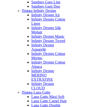
Sandnes Garn Line
Sandnes Garn Duo
Пряжа Infinity Design
Infinity Design Air
Infinity Design Cotton
Linen
Infinity Design Silk
Mohair
Infinity Design Magic
Infinity Design Tweed
Infinity Design
Aquarelle
Infinity Design Cotton
Merino
Infinity Design Cotton
Alpaca
Infinity Design
MERINO
EXTRAFINE
Infinity Design
CLOUD
Пряжа Lana Gatto
Lana Gatto Maxi Soft
Lana Gatto Camel Hair
Lana Gatto Double