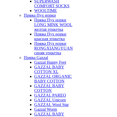
SUPERWASH
COMFORT SOCKS
WOOLTIME
Пряжа Пух норки
Пряжа Пух норки
LONG MINK WOOL
желтая этикетка
Пряжа Пух норки
красная этикетка
Пряжа Пух норки
RONGXIANGYUAN
синяя этикетка
Пряжа Gazzal
Gazzal Happy Feet
GAZZAL BABY
COTTON XL
GAZZAL ORGANIC
BABY COTTON
GAZZAL BABY
COTTON
GAZZAL PAREO
GAZZAL Unicorn
GAZZAL Wool Star
Gazzal Worm
GAZZAL BABY