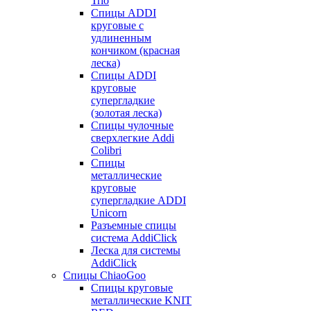
Trio
Спицы ADDI
круговые с
удлиненным
кончиком (красная
леска)
Спицы ADDI
круговые
супергладкие
(золотая леска)
Спицы чулочные
сверхлегкие Addi
Colibri
Спицы
металлические
круговые
супергладкие ADDI
Unicorn
Разъемные спицы
система AddiClick
Леска для системы
AddiClick
Спицы ChiaoGoo
Спицы круговые
металлические KNIT