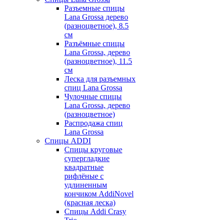
Разъемные спицы
Lana Grossa дерево
(разноцветное), 8.5
см
Разъёмные спицы
Lana Grossa, дерево
(разноцветное), 11.5
см
Леска для разъемных
спиц Lana Grossa
Чулочные спицы
Lana Grossa, дерево
(разноцветное)
Распродажа спиц
Lana Grossa
Спицы ADDI
Спицы круговые
супергладкие
квадратные
рифлёные с
удлиненным
кончиком AddiNovel
(красная леска)
Спицы Addi Crasy