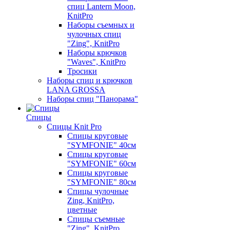
спиц Lantern Moon,
KnitPro
Наборы съемных и
чулочных спиц
"Zing", KnitPro
Наборы крючков
"Waves", KnitPro
Тросики
Наборы спиц и крючков
LANA GROSSA
Наборы спиц "Панорама"
Спицы
Спицы Knit Pro
Спицы круговые
"SYMFONIE" 40см
Спицы круговые
"SYMFONIE" 60см
Спицы круговые
"SYMFONIE" 80см
Спицы чулочные
Zing, KnitPro,
цветные
Спицы съемные
"Zing", KnitPro,