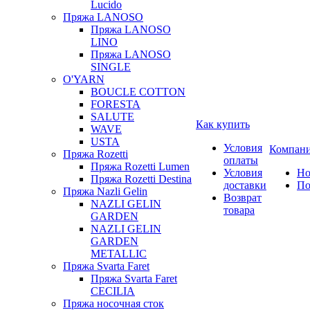
Lucido
Пряжа LANOSO
Пряжа LANOSO
LINO
Пряжа LANOSO
SINGLE
O'YARN
BOUCLE COTTON
FORESTA
SALUTE
Как купить
WAVE
USTA
Условия
Компан
Пряжа Rozetti
оплаты
Пряжа Rozetti Lumen
Условия
Но
Пряжа Rozetti Destina
доставки
По
Пряжа Nazli Gelin
Возврат
NAZLI GELIN
товара
GARDEN
NAZLI GELIN
GARDEN
METALLIC
Пряжа Svarta Faret
Пряжа Svarta Faret
CECILIA
Пряжа носочная сток