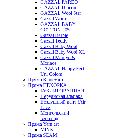
GAZZAL PAREO
GAZZAL Unicorn
GAZZAL Wool Star
Gazzal Worm
GAZZAL BABY
COTTON 205
Gazzal Barbie
Gazzal Teddy
Gazzal Baby Wool
Gazzal Baby Wool XL
Gazzal Marilyn &
Merinos
GAZZAL Happy Feet
Uni Colors
Пряжа Кашемир
Пряжа ПЕХОРКА
БУКЛИРОВАННАЯ
Перуанская альпака
Воздушный кант (Air
Lace)
Монгольский
верблюд
Пряжа Yarn art
MINK
Пряжа SEAM