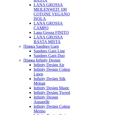
BASTA
LANA GROSSA
MEILENWEIT 100
COTONE VEGANO
ISOLA
LANA GROSSA
CAMPO
Lana Grossa FINITO
LANA GROSSA
BASTA MISTA
Пряжа Sandnes Garn
Sandnes Garn Line
Sandnes Garn Duo
Пряжа Infinity Design
Infinity Design Air
Infinity Design Cotton
Linen
Infinity Design Silk
Mohair
Infinity Design Magic
Infinity Design Tweed
Infinity Design
Aquarelle
Infinity Design Cotton
Merino