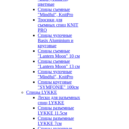
цветные
Спицы съемные
"Mindful", KnitPro
Тросики для
съемных спиц KNIT
PRO
Спицы чулочные
Basix Aluminium и
круговые
Спицы съемные
"Lantern Moon" 10 см
Спицы съемные
"Lantern Moon" 13 см
Спицы чулочные
"Mindful", KnitPro
Спицы круговые
"SYMFONIE" 100см
Спицы LYKKE
Лески для разъемных
спиц LYKKE
Спицы разъемные
LYKKE 11.5см
Спицы разъемные
LYKKE 7см
Спицы чулочные