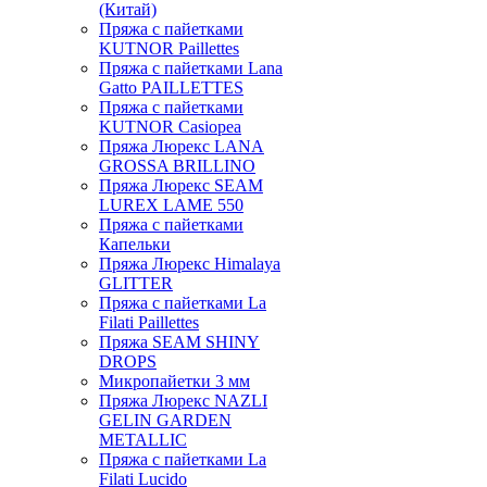
(Китай)
Пряжа с пайетками
KUTNOR Paillettes
Пряжа с пайетками Lana
Gatto PAILLETTES
Пряжа с пайетками
KUTNOR Casiopea
Пряжа Люрекс LANA
GROSSA BRILLINO
Пряжа Люрекс SEAM
LUREX LAME 550
Пряжа с пайетками
Капельки
Пряжа Люрекс Himalaya
GLITTER
Пряжа с пайетками La
Filati Paillettes
Пряжа SEAM SHINY
DROPS
Микропайетки 3 мм
Пряжа Люрекс NAZLI
GELIN GARDEN
METALLIC
Пряжа с пайетками La
Filati Lucido