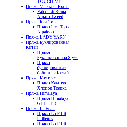
TOUCH ME
Пряжа Valeria di Roma
Valeria di Roma
Alpaca Tweed
Пряжа Inca Tops
Пряжа Inca Tops
Alpaloop
Пряжа LADY YARN
Пряжа Буклированная
Китай
Пряжа
Буклированная Siyve
Пряжа
буклированная
бобинная Китай
Пряжа Камтекс
Пряжа Камтекс
Хлопок Травка
Пряжа Himalaya
Пряжа Himalaya
GLITTER
Пряжа La Filati
Пряжа La Filati
Paillettes
Пряжа La Filati