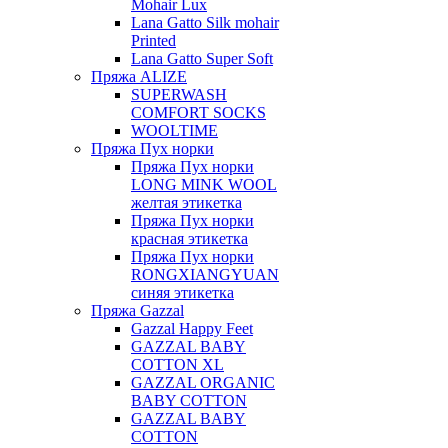
Mohair Lux
Lana Gatto Silk mohair
Printed
Lana Gatto Super Soft
Пряжа ALIZE
SUPERWASH
COMFORT SOCKS
WOOLTIME
Пряжа Пух норки
Пряжа Пух норки
LONG MINK WOOL
желтая этикетка
Пряжа Пух норки
красная этикетка
Пряжа Пух норки
RONGXIANGYUAN
синяя этикетка
Пряжа Gazzal
Gazzal Happy Feet
GAZZAL BABY
COTTON XL
GAZZAL ORGANIC
BABY COTTON
GAZZAL BABY
COTTON