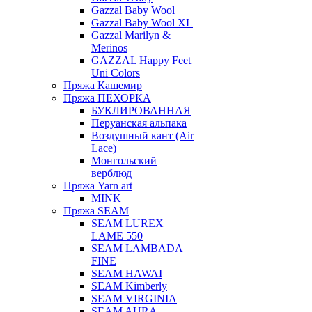
Gazzal Baby Wool
Gazzal Baby Wool XL
Gazzal Marilyn &
Merinos
GAZZAL Happy Feet
Uni Colors
Пряжа Кашемир
Пряжа ПЕХОРКА
БУКЛИРОВАННАЯ
Перуанская альпака
Воздушный кант (Air
Lace)
Монгольский
верблюд
Пряжа Yarn art
MINK
Пряжа SEAM
SEAM LUREX
LAME 550
SEAM LAMBADA
FINE
SEAM HAWAI
SEAM Kimberly
SEAM VIRGINIA
SEAM AURA