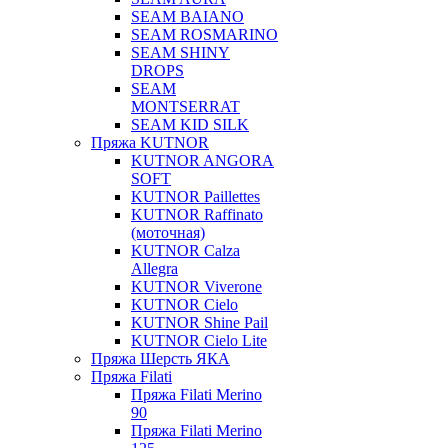
SEAM BAIANO
SEAM ROSMARINO
SEAM SHINY
DROPS
SEAM
MONTSERRAT
SEAM KID SILK
Пряжа KUTNOR
KUTNOR ANGORA
SOFT
KUTNOR Paillettes
KUTNOR Raffinato
(моточная)
KUTNOR Calza
Allegra
KUTNOR Viverone
KUTNOR Cielo
KUTNOR Shine Pail
KUTNOR Cielo Lite
Пряжа Шерсть ЯКА
Пряжа Filati
Пряжа Filati Merino
90
Пряжа Filati Merino