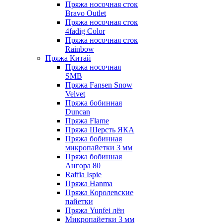
Пряжа носочная сток
Bravo Outlet
Пряжа носочная сток
4fadig Color
Пряжа носочная сток
Rainbow
Пряжа Китай
Пряжа носочная
SMB
Пряжа Fansen Snow
Velvet
Пряжа бобинная
Duncan
Пряжа Flame
Пряжа Шерсть ЯКА
Пряжа бобинная
микропайетки 3 мм
Пряжа бобинная
Ангора 80
Raffia Ispie
Пряжа Hanma
Пряжа Королевские
пайетки
Пряжа Yunfei лён
Микропайетки 3 мм