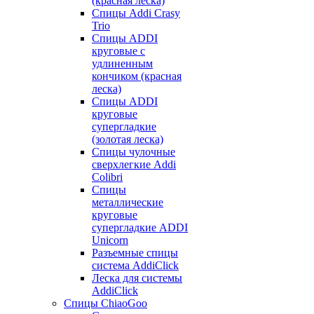
(красная леска)
Спицы Addi Crasy
Trio
Спицы ADDI
круговые с
удлиненным
кончиком (красная
леска)
Спицы ADDI
круговые
супергладкие
(золотая леска)
Спицы чулочные
сверхлегкие Addi
Colibri
Спицы
металлические
круговые
супергладкие ADDI
Unicorn
Разъемные спицы
система AddiClick
Леска для системы
AddiClick
Спицы ChiaoGoo