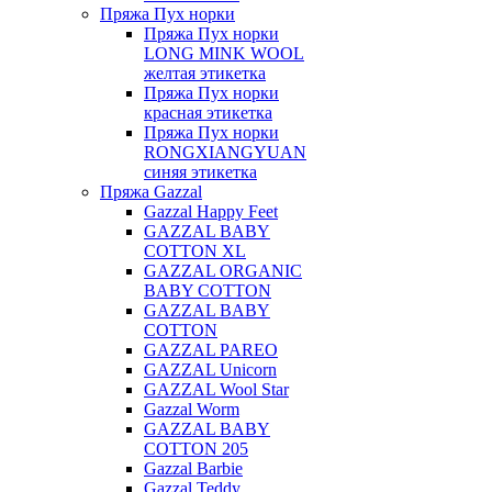
Пряжа Пух норки
Пряжа Пух норки
LONG MINK WOOL
желтая этикетка
Пряжа Пух норки
красная этикетка
Пряжа Пух норки
RONGXIANGYUAN
синяя этикетка
Пряжа Gazzal
Gazzal Happy Feet
GAZZAL BABY
COTTON XL
GAZZAL ORGANIC
BABY COTTON
GAZZAL BABY
COTTON
GAZZAL PAREO
GAZZAL Unicorn
GAZZAL Wool Star
Gazzal Worm
GAZZAL BABY
COTTON 205
Gazzal Barbie
Gazzal Teddy