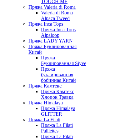
TOUCH ME
Пряжа Valeria di Roma
Valeria di Roma
Alpaca Tweed
Пряжа Inca Tops
Пряжа Inca Tops
Alpaloop
Пряжа LADY YARN
Пряжа Буклированная
Китай
Пряжа
Буклированная Siyve
Пряжа
буклированная
бобинная Китай
Пряжа Камтекс
Пряжа Камтекс
Хлопок Травка
Пряжа Himalaya
Пряжа Himalaya
GLITTER
Пряжа La Filati
Пряжа La Filati
Paillettes
Пряжа La Filati