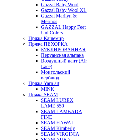
Gazzal Baby Wool
Gazzal Baby Wool XL
Gazzal Marilyn &
Merinos
GAZZAL Happy Feet
Uni Colors
Пряжа Кашемир
Пряжа ПЕХОРКА
БУКЛИРОВАННАЯ
Перуанская альпака
Воздушный кант (Air
Lace)
Монгольский
верблюд
Пряжа Yarn art
MINK
Пряжа SEAM
SEAM LUREX
LAME 550
SEAM LAMBADA
FINE
SEAM HAWAI
SEAM Kimberly
SEAM VIRGINIA
SEAM AURA