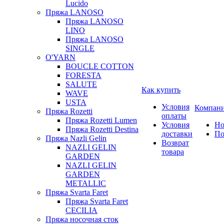
Lucido
Пряжа LANOSO
Пряжа LANOSO
LINO
Пряжа LANOSO
SINGLE
O'YARN
BOUCLE COTTON
FORESTA
SALUTE
Как купить
WAVE
USTA
Условия
Компан
Пряжа Rozetti
оплаты
Пряжа Rozetti Lumen
Условия
Но
Пряжа Rozetti Destina
доставки
По
Пряжа Nazli Gelin
Возврат
NAZLI GELIN
товара
GARDEN
NAZLI GELIN
GARDEN
METALLIC
Пряжа Svarta Faret
Пряжа Svarta Faret
CECILIA
Пряжа носочная сток