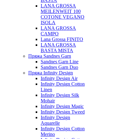
BASTA
LANA GROSSA
MEILENWEIT 100
COTONE VEGANO
ISOLA
LANA GROSSA
CAMPO
Lana Grossa FINITO
LANA GROSSA
BASTA MISTA
Пряжа Sandnes Garn
Sandnes Garn Line
Sandnes Garn Duo
Пряжа Infinity Design
Infinity Design Air
Infinity Design Cotton
Linen
Infinity Design Silk
Mohair
Infinity Design Magic
Infinity Design Tweed
Infinity Design
Aquarelle
Infinity Design Cotton
Merino