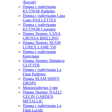
(Китай)
Пряжа с пайетками
KUTNOR Paillettes
Пряжа с пайетками Lana
Gatto PAILLETTES
Пряжа с пайетками
KUTNOR Casiopea
Пряжа Люрекс LANA
GROSSA BRILLINO
Пряжа Люрекс SEAM
LUREX LAME 550
Пряжа с пайетками
Капельки
Пряжа Люрекс Himalaya
GLITTER
Пряжа с пайетками La
Filati Paillettes
Пряжа SEAM SHINY
DROPS
Микропайетки 3 мм
Пряжа Люрекс NAZLI
GELIN GARDEN
METALLIC
Пряжа с пайетками La
Filati Lucido