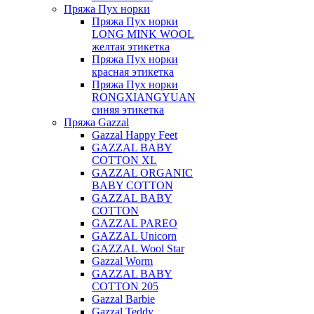
Пряжа Пух норки
Пряжа Пух норки
LONG MINK WOOL
желтая этикетка
Пряжа Пух норки
красная этикетка
Пряжа Пух норки
RONGXIANGYUAN
синяя этикетка
Пряжа Gazzal
Gazzal Happy Feet
GAZZAL BABY
COTTON XL
GAZZAL ORGANIC
BABY COTTON
GAZZAL BABY
COTTON
GAZZAL PAREO
GAZZAL Unicorn
GAZZAL Wool Star
Gazzal Worm
GAZZAL BABY
COTTON 205
Gazzal Barbie
Gazzal Teddy