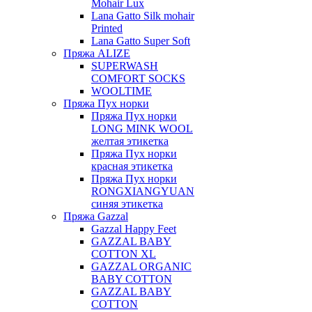
Mohair Lux
Lana Gatto Silk mohair
Printed
Lana Gatto Super Soft
Пряжа ALIZE
SUPERWASH
COMFORT SOCKS
WOOLTIME
Пряжа Пух норки
Пряжа Пух норки
LONG MINK WOOL
желтая этикетка
Пряжа Пух норки
красная этикетка
Пряжа Пух норки
RONGXIANGYUAN
синяя этикетка
Пряжа Gazzal
Gazzal Happy Feet
GAZZAL BABY
COTTON XL
GAZZAL ORGANIC
BABY COTTON
GAZZAL BABY
COTTON