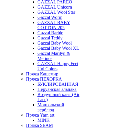
GAZZAL PAREO
GAZZAL Unicorn
GAZZAL Wool Star
Gazzal Worm
GAZZAL BABY
COTTON 205
Gazzal Barbie
Gazzal Teddy
Gazzal Baby Wool
Gazzal Baby Wool XL
Gazzal Marilyn &
Merinos
GAZZAL Happy Feet
Uni Colors
Пряжа Кашемир
Пряжа ПЕХОРКА
БУКЛИРОВАННАЯ
Перуанская альпака
Воздушный кант (Air
Lace)
Монгольский
верблюд
Пряжа Yarn art
MINK
Пряжа SEAM