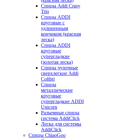
(красная леска)
Спицы Addi Crasy
Trio
Спицы ADDI
круговые с
удлиненным
кончиком (красная
леска)
Спицы ADDI
круговые
супергладкие
(золотая леска)
Спицы чулочные
сверхлегкие Addi
Colibri
Спицы
металлические
круговые
супергладкие ADDI
Unicorn
Разъемные спицы
система AddiClick
Леска для системы
AddiClick
Спицы ChiaoGoo