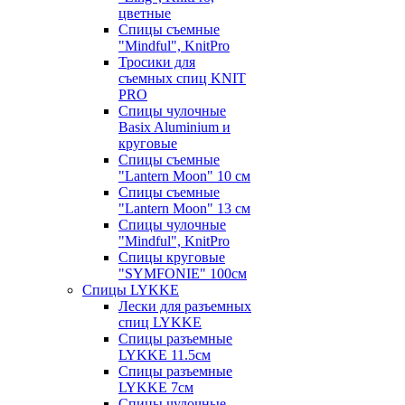
цветные
Спицы съемные
"Mindful", KnitPro
Тросики для
съемных спиц KNIT
PRO
Спицы чулочные
Basix Aluminium и
круговые
Спицы съемные
"Lantern Moon" 10 см
Спицы съемные
"Lantern Moon" 13 см
Спицы чулочные
"Mindful", KnitPro
Спицы круговые
"SYMFONIE" 100см
Спицы LYKKE
Лески для разъемных
спиц LYKKE
Спицы разъемные
LYKKE 11.5см
Спицы разъемные
LYKKE 7см
Спицы чулочные