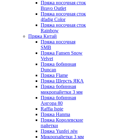
Пряжа носочная сток
Bravo Outlet
Пряжа носочная сток
4fadig Color
Пряжа носочная сток
Rainbow
Пряжа Китай
Пряжа носочная
SMB
Пряжа Fansen Snow
Velvet
Пряжа бобинная
Duncan
Пряжа Flame
Пряжа Шерсть ЯКА
Пряжа бобинная
микропайетки 3 мм
Пряжа бобинная
Ангора 80
Raffia Ispie
Пряжа Hanma
Пряжа Королевские
пайетки
Пряжа Yunfei лён
Микропайетки 3 мм