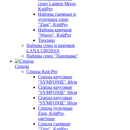
спиц Lantern Moon,
KnitPro
Наборы съемных и
чулочных спиц
"Zing", KnitPro
Наборы крючков
"Waves", KnitPro
Тросики
Наборы спиц и крючков
LANA GROSSA
Наборы спиц "Панорама"
Спицы
Спицы Knit Pro
Спицы круговые
"SYMFONIE" 40см
Спицы круговые
"SYMFONIE" 60см
Спицы круговые
"SYMFONIE" 80см
Спицы чулочные
Zing, KnitPro,
цветные
Спицы съемные
"Zing", KnitPro,